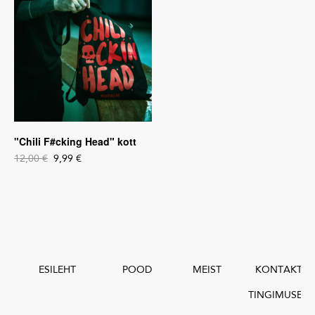
"Chili F#cking Head" kott
12,00 €
9,99 €
ESILEHT
POOD
MEIST
KONTAKT
TINGIMUSED