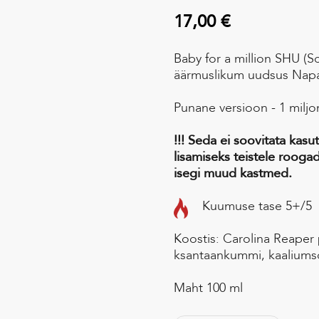
17,00 €
Baby for a million SHU (S
äärmuslikum uudsus Napal
Punane versioon - 1 miljon
!!! Seda ei soovitata kas
lisamiseks teistele roogad
isegi muud kastmed.
Kuumuse tase 5+/5
Koostis: Carolina Reaper 
ksantaankummi, kaaliumso
Maht 100 ml