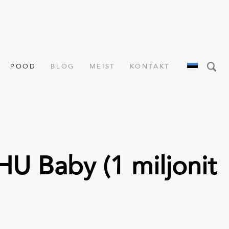
POOD
BLOG
MEIST
KONTAKT
HU Baby (1 miljonit