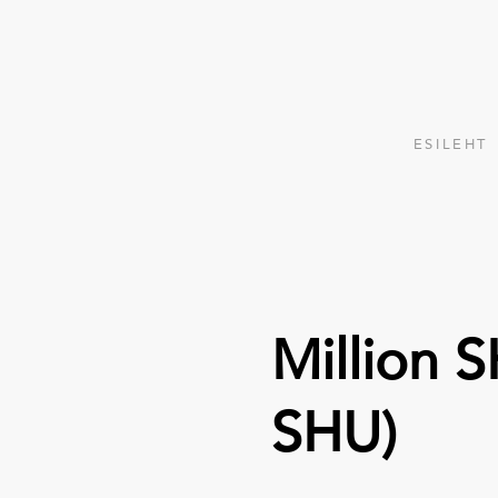
ESILEHT
Million S
SHU)