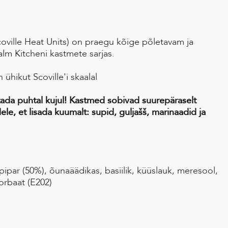
coville Heat Units) on praegu kõige põletavam ja
m Kitcheni kastmete sarjas.
 ühikut Scoville'i skaalal
utada puhtal kujul! Kastmed sobivad suurepäraselt
ele, et lisada kuumalt: supid, guljašš, marinaadid ja
pipar (50%), õunaäädikas, basiilik, küüslauk, meresool,
rbaat (E202)